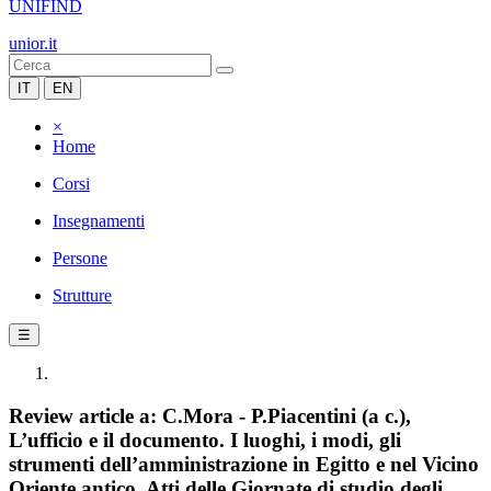
UNIFIND
unior.it
IT
EN
×
Home
Corsi
Insegnamenti
Persone
Strutture
☰
Review article a: C.Mora - P.Piacentini (a c.),
L’ufficio e il documento. I luoghi, i modi, gli
strumenti dell’amministrazione in Egitto e nel Vicino
Oriente antico, Atti delle Giornate di studio degli