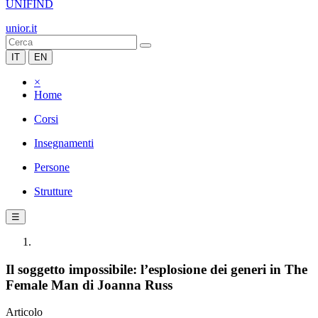
UNIFIND
unior.it
IT
EN
×
Home
Corsi
Insegnamenti
Persone
Strutture
☰
Il soggetto impossibile: l’esplosione dei generi in The
Female Man di Joanna Russ
Articolo