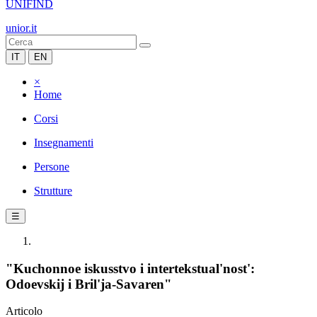
UNIFIND
unior.it
IT
EN
×
Home
Corsi
Insegnamenti
Persone
Strutture
☰
"Kuchonnoe iskusstvo i intertekstual'nost':
Odoevskij i Bril'ja-Savaren"
Articolo