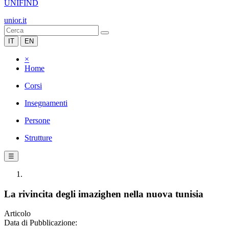
UNIFIND
unior.it
IT
EN
×
Home
Corsi
Insegnamenti
Persone
Strutture
☰
La rivincita degli imazighen nella nuova tunisia
Articolo
Data di Pubblicazione: