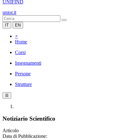
UNIFIND
unior.it
IT
EN
×
Home
Corsi
Insegnamenti
Persone
Strutture
☰
Notiziario Scientifico
Articolo
Data di Pubblicazione: