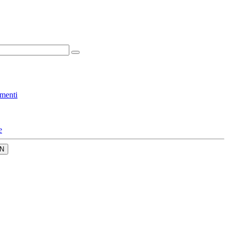
menti
e
N