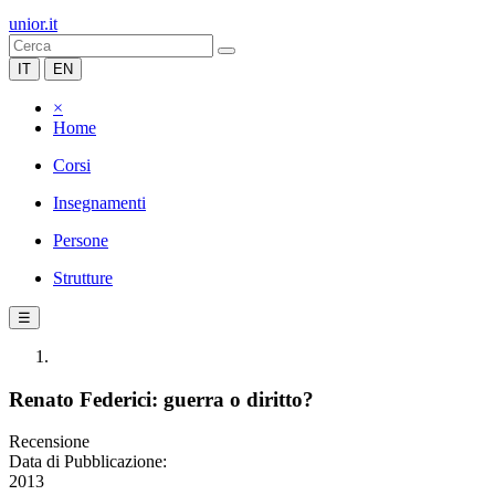
unior.it
IT
EN
×
Home
Corsi
Insegnamenti
Persone
Strutture
☰
Renato Federici: guerra o diritto?
Recensione
Data di Pubblicazione:
2013