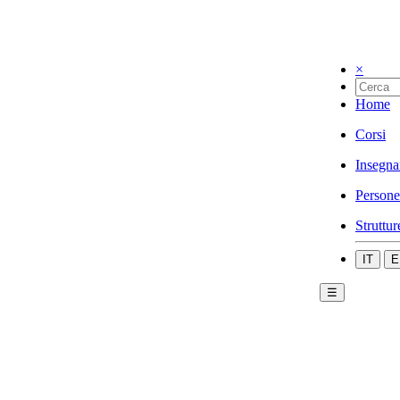
×
Home
Corsi
Insegna
Persone
Struttur
IT
E
☰