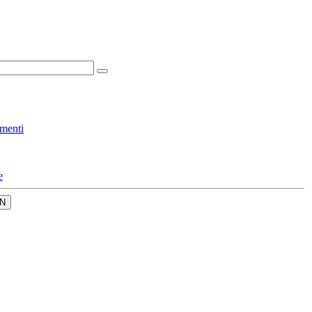
menti
e
N