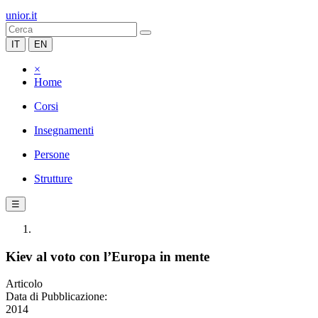
unior.it
IT
EN
×
Home
Corsi
Insegnamenti
Persone
Strutture
☰
Kiev al voto con l’Europa in mente
Articolo
Data di Pubblicazione:
2014