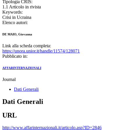
Tipologia CRIS:
1.1 Articolo in rivista
Keywords:
Crisi in Ucraina
Elenco autori:
DE MAIO, Giovanna
Link alla scheda completa:
https://unora.unior.it/handle/11574/128071
Pubblicato in:
AFFARINTERNAZIONALI
Journal
Dati Generali
Dati Generali
URL
http://www.affarinternazionali.it/articolo.asp?ID=2846