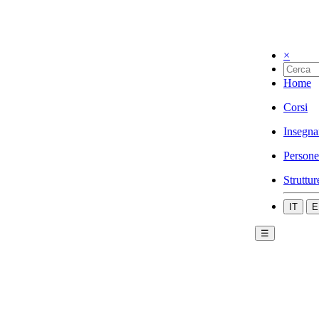
×
Home
Corsi
Insegna
Persone
Struttur
IT
E
☰