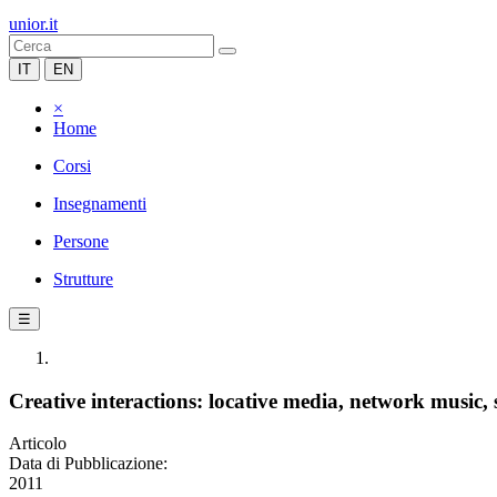
unior.it
IT
EN
×
Home
Corsi
Insegnamenti
Persone
Strutture
☰
Creative interactions: locative media, network music,
Articolo
Data di Pubblicazione:
2011