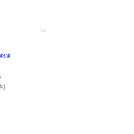
menti
e
N