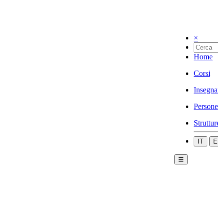
×
Home
Corsi
Insegna
Persone
Struttur
IT
E
☰