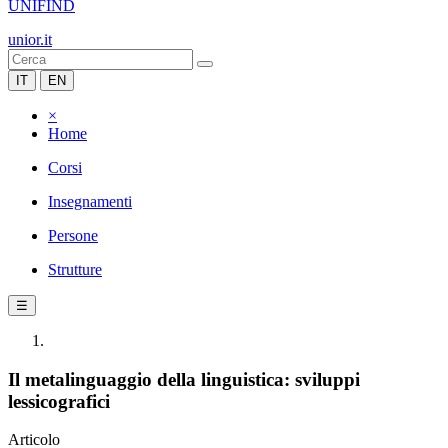
UNIFIND
unior.it
IT
EN
×
Home
Corsi
Insegnamenti
Persone
Strutture
☰
Il metalinguaggio della linguistica: sviluppi
lessicografici
Articolo