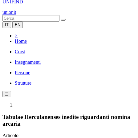
UNIFIND
unior.it
IT
EN
×
Home
Corsi
Insegnamenti
Persone
Strutture
☰
Tabulae Herculanenses inedite riguardanti nomina
arcaria
Articolo