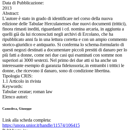
Data di Pubblicazione:
2013
Abstract:
L'autore è stato in grado di identificare nel corso della nuova
edizione delle Tabulae Herculanenses due nuovi documenti (trittici),
finora rimasti inediti, riguardanti i cd. nomina arcaria, in aggiunta a
quelli già da lui riconosciuti negli archivi di Ercolano, che ha
ripubblicato anni fa in una lettura corretta e con un ampio commento
storico-giuridico e antiquario. Si conferma lo schema-formulario di
questi negozi destinati a documentare piccoli prestiti di danaro per lo
più fatti a donne, come nei due casi qui esaminati con somme non
superiori ai 3000 sesterzi. Nel primo dei due atti si ha anche un
interessante esempio di garanzia fideiussoria;.in entrambi i trittici le
donne, che ricevono il danaro, sono di condizione libertina.
Tipologia CRIS:
1.1 Articolo in rivista
Keywords:
Tabulae ceratae; roman law
Elenco autori:
Camodeca, Giuseppe
Link alla scheda completa:
https://unora.unior.it/handle/11574/106415