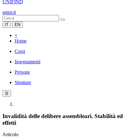
UNIFIND
unior.it
IT
EN
×
Home
Corsi
Insegnamenti
Persone
Strutture
☰
Invalidità delle delibere assembleari. Stabilità ed
effetti
Articolo