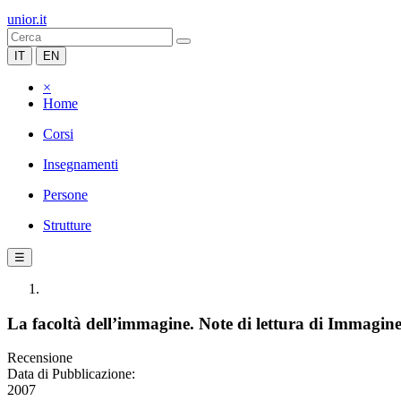
unior.it
IT
EN
×
Home
Corsi
Insegnamenti
Persone
Strutture
☰
La facoltà dell’immagine. Note di lettura di Immagin
Recensione
Data di Pubblicazione:
2007