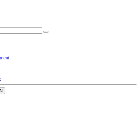
menti
e
N