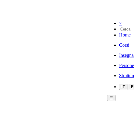
×
Home
Corsi
Insegna
Persone
Struttur
IT
E
☰