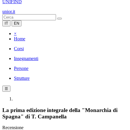
UNIFIND
unior.it
IT
EN
×
Home
Corsi
Insegnamenti
Persone
Strutture
☰
La prima edizione integrale della "Monarchia di
Spagna" di T. Campanella
Recensione