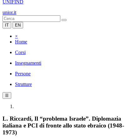
UNIFIND
unior.it
IT
EN
×
Home
Corsi
Insegnamenti
Persone
Strutture
☰
L. Riccardi, Il “problema Israele”. Diplomazia
italiana e PCI di fronte allo stato ebraico (1948-
1973)