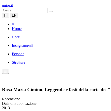
unior.it
IT
EN
×
Home
Corsi
Insegnamenti
Persone
Strutture
☰
Rosa Maria Cimino, Leggende e fasti della corte dei 
Recensione
Data di Pubblicazione:
2013