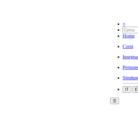
×
Home
Corsi
Insegna
Persone
Struttur
IT
E
☰