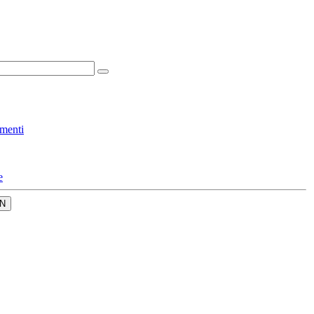
menti
e
N