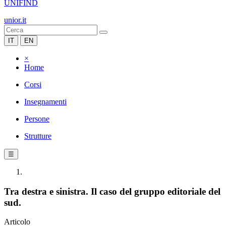
UNIFIND
unior.it
IT
EN
×
Home
Corsi
Insegnamenti
Persone
Strutture
☰
Tra destra e sinistra. Il caso del gruppo editoriale del
sud.
Articolo