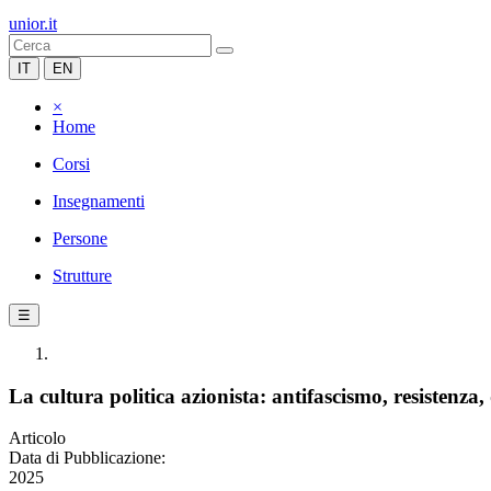
unior.it
IT
EN
×
Home
Corsi
Insegnamenti
Persone
Strutture
☰
La cultura politica azionista: antifascismo, resistenza
Articolo
Data di Pubblicazione:
2025