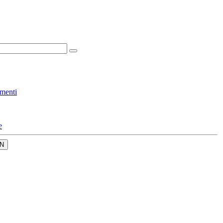
menti
e
N