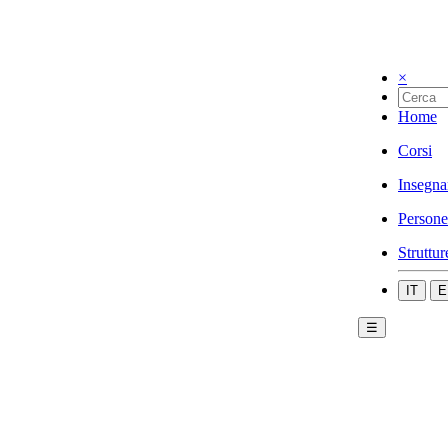
×
Home
Corsi
Insegna
Persone
Struttur
IT
E
☰