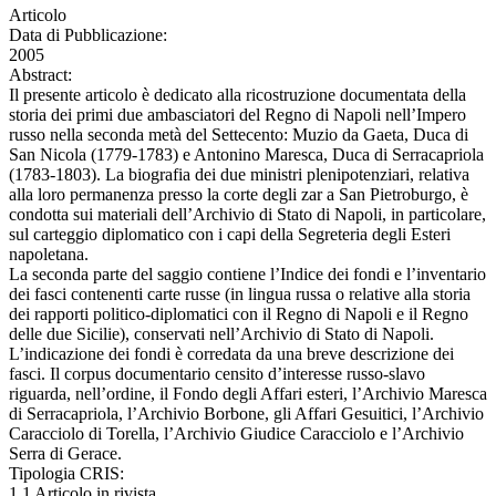
Articolo
Data di Pubblicazione:
2005
Abstract:
Il presente articolo è dedicato alla ricostruzione documentata della
storia dei primi due ambasciatori del Regno di Napoli nell’Impero
russo nella seconda metà del Settecento: Muzio da Gaeta, Duca di
San Nicola (1779-1783) e Antonino Maresca, Duca di Serracapriola
(1783-1803). La biografia dei due ministri plenipotenziari, relativa
alla loro permanenza presso la corte degli zar a San Pietroburgo, è
condotta sui materiali dell’Archivio di Stato di Napoli, in particolare,
sul carteggio diplomatico con i capi della Segreteria degli Esteri
napoletana.
La seconda parte del saggio contiene l’Indice dei fondi e l’inventario
dei fasci contenenti carte russe (in lingua russa o relative alla storia
dei rapporti politico-diplomatici con il Regno di Napoli e il Regno
delle due Sicilie), conservati nell’Archivio di Stato di Napoli.
L’indicazione dei fondi è corredata da una breve descrizione dei
fasci. Il corpus documentario censito d’interesse russo-slavo
riguarda, nell’ordine, il Fondo degli Affari esteri, l’Archivio Maresca
di Serracapriola, l’Archivio Borbone, gli Affari Gesuitici, l’Archivio
Caracciolo di Torella, l’Archivio Giudice Caracciolo e l’Archivio
Serra di Gerace.
Tipologia CRIS:
1.1 Articolo in rivista