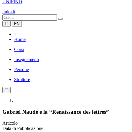
UNIFIND
unior.it
IT
EN
×
Home
Corsi
Insegnamenti
Persone
Strutture
☰
Gabriel Naudé e la “Renaissance des lettres”
Articolo
Data di Pubblicazione: