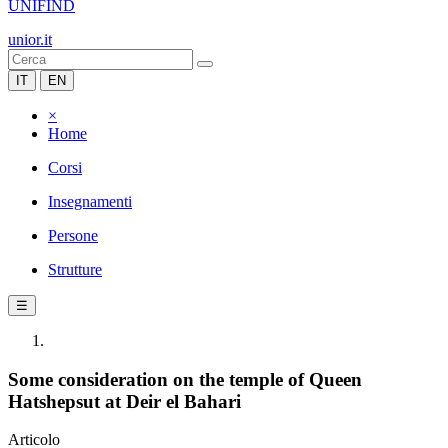
UNIFIND
unior.it
IT
EN
×
Home
Corsi
Insegnamenti
Persone
Strutture
☰
Some consideration on the temple of Queen
Hatshepsut at Deir el Bahari
Articolo