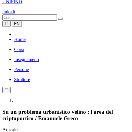
UNIFIND
unior.it
IT
EN
×
Home
Corsi
Insegnamenti
Persone
Strutture
☰
Su un problema urbanistico velino : l'area del
criptoportico / Emanuele Greco
Articolo