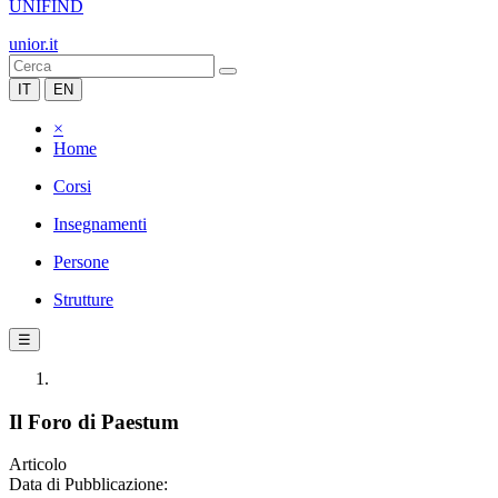
UNIFIND
unior.it
IT
EN
×
Home
Corsi
Insegnamenti
Persone
Strutture
☰
Il Foro di Paestum
Articolo
Data di Pubblicazione: