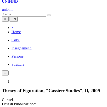
UNIFIND
unior.it
IT
EN
×
Home
Corsi
Insegnamenti
Persone
Strutture
☰
Theory of Figuration, "Cassirer Studies", II, 2009
Curatela
Data di Pubblicazione: