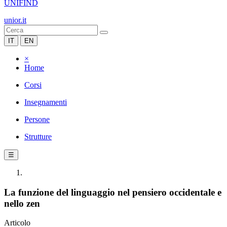
UNIFIND
unior.it
IT
EN
×
Home
Corsi
Insegnamenti
Persone
Strutture
☰
La funzione del linguaggio nel pensiero occidentale e
nello zen
Articolo