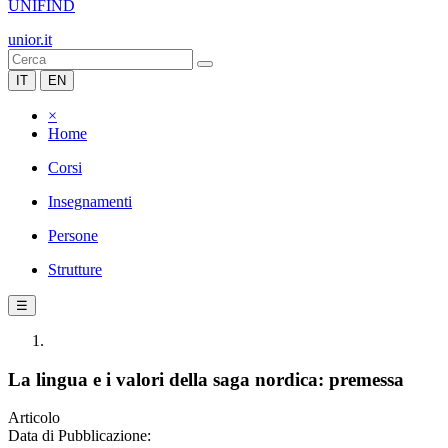
UNIFIND
unior.it
IT
EN
×
Home
Corsi
Insegnamenti
Persone
Strutture
☰
La lingua e i valori della saga nordica: premessa
Articolo
Data di Pubblicazione: