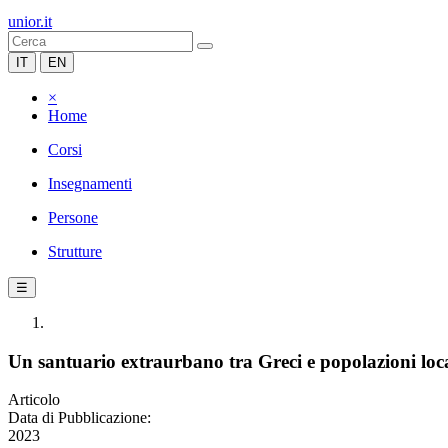
unior.it
IT
EN
×
Home
Corsi
Insegnamenti
Persone
Strutture
☰
Un santuario extraurbano tra Greci e popolazioni loca
Articolo
Data di Pubblicazione:
2023