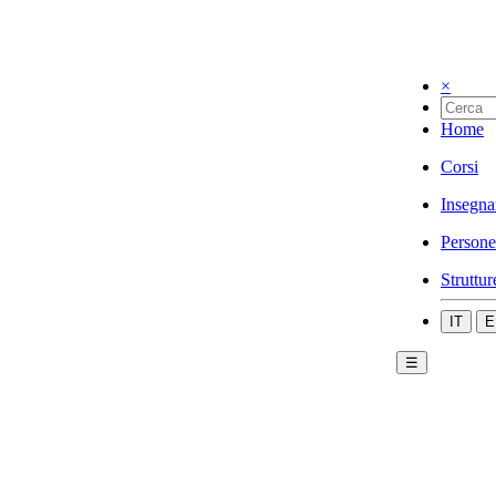
×
Home
Corsi
Insegna
Persone
Struttur
IT
E
☰