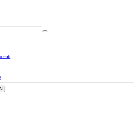
menti
e
N