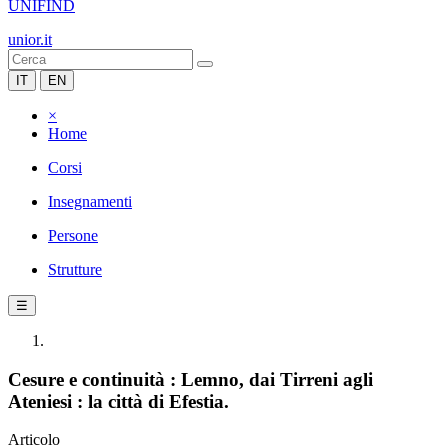
UNIFIND
unior.it
IT
EN
×
Home
Corsi
Insegnamenti
Persone
Strutture
☰
Cesure e continuità : Lemno, dai Tirreni agli
Ateniesi : la città di Efestia.
Articolo