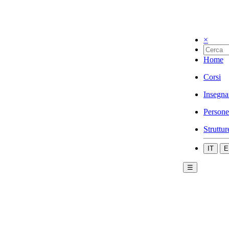
×
Home
Corsi
Insegna
Persone
Struttur
IT
E
☰