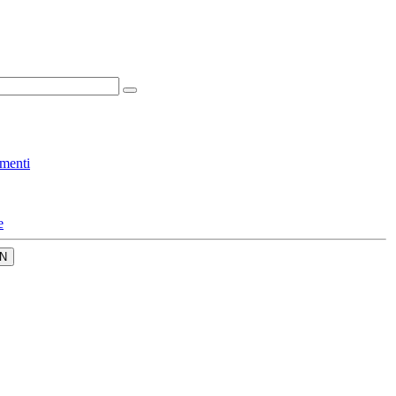
menti
e
N