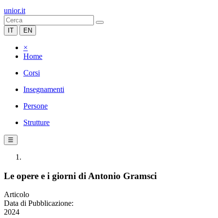
unior.it
IT
EN
×
Home
Corsi
Insegnamenti
Persone
Strutture
☰
Le opere e i giorni di Antonio Gramsci
Articolo
Data di Pubblicazione:
2024