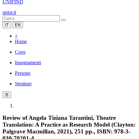
UNIFIND
unior.it
IT
EN
×
Home
Corsi
Insegnamenti
Persone
Strutture
☰
Review of Angela Tiziana Tarantini, Theatre
Translation: A Practice as Research Model (Clayton:
Palgrave Macmillan, 2021), 251 pp., ISBN: 978-3-
030-70201-4