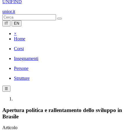
UNIFIND
unior.it
IT
EN
×
Home
Corsi
Insegnamenti
Persone
Strutture
☰
Apertura politica e rallentamento dello sviluppo in
Brasile
Articolo