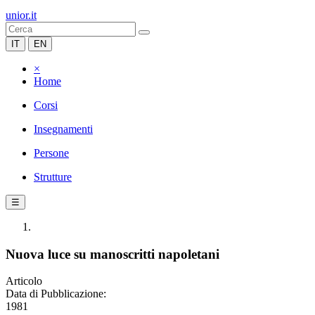
unior.it
IT
EN
×
Home
Corsi
Insegnamenti
Persone
Strutture
☰
Nuova luce su manoscritti napoletani
Articolo
Data di Pubblicazione:
1981