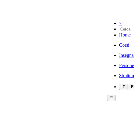
×
Home
Corsi
Insegna
Persone
Struttur
IT
E
☰