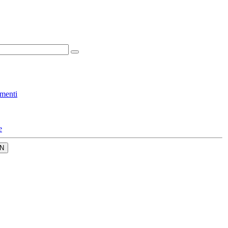
menti
e
N