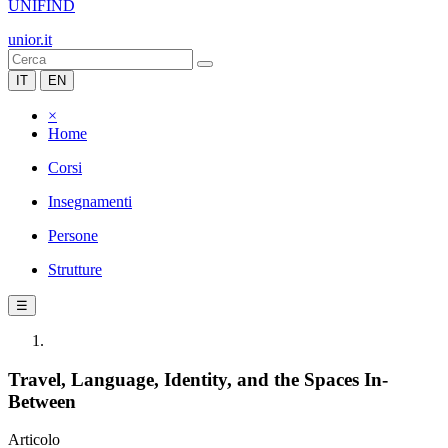
UNIFIND
unior.it
IT
EN
×
Home
Corsi
Insegnamenti
Persone
Strutture
☰
Travel, Language, Identity, and the Spaces In-
Between
Articolo