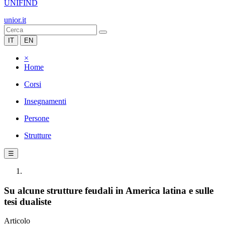
UNIFIND
unior.it
IT
EN
×
Home
Corsi
Insegnamenti
Persone
Strutture
☰
Su alcune strutture feudali in America latina e sulle
tesi dualiste
Articolo