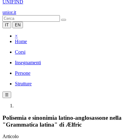
UNIFIND
unior.it
IT
EN
×
Home
Corsi
Insegnamenti
Persone
Strutture
☰
Polisemia e sinonimia latino-anglosassone nella
"Grammatica latina" di Ælfric
Articolo