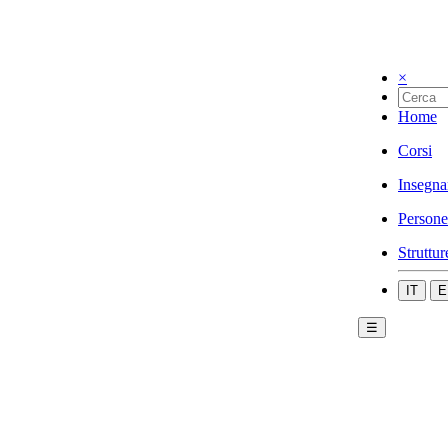
×
Home
Corsi
Insegna
Persone
Struttur
IT
E
☰