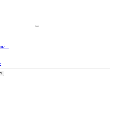
menti
e
N