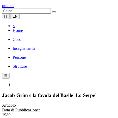
unior.it
IT
EN
×
Home
Corsi
Insegnamenti
Persone
Strutture
☰
Jacob Grim e la favola del Basile 'Lo Serpe'
Articolo
Data di Pubblicazione:
1989