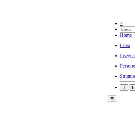
×
Home
Corsi
Insegna
Persone
Struttur
IT
E
☰