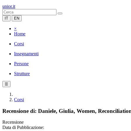
unior.it
IT
EN
×
Home
Corsi
Insegnamenti
Persone
Strutture
☰
Corsi
Recensione di: Daniele, Giulia, Women, Reconciliatio
Recensione
Data di Pubblicazione: