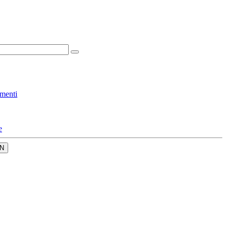
menti
e
N