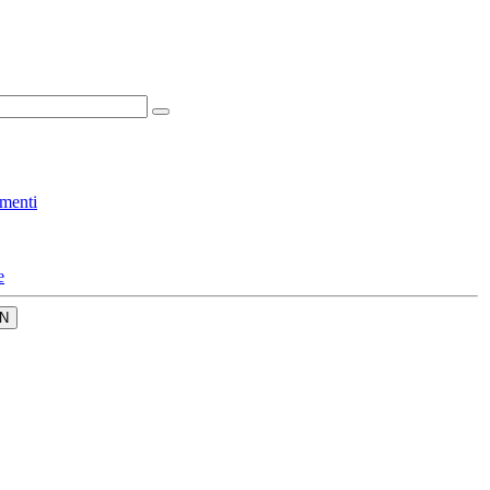
menti
e
N