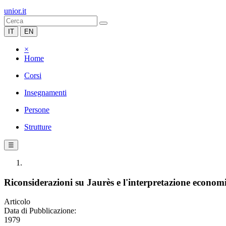
unior.it
IT
EN
×
Home
Corsi
Insegnamenti
Persone
Strutture
☰
Riconsiderazioni su Jaurès e l'interpretazione economi
Articolo
Data di Pubblicazione:
1979