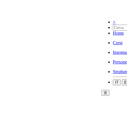
×
Home
Corsi
Insegna
Persone
Struttur
IT
E
☰