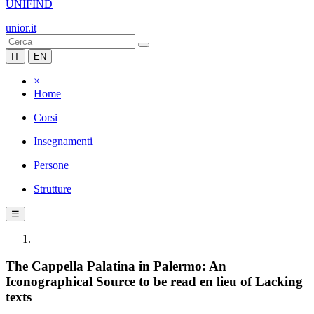
UNIFIND
unior.it
IT
EN
×
Home
Corsi
Insegnamenti
Persone
Strutture
☰
The Cappella Palatina in Palermo: An
Iconographical Source to be read en lieu of Lacking
texts