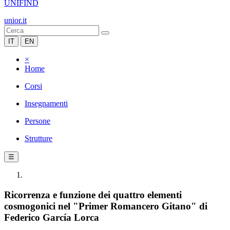
UNIFIND
unior.it
IT
EN
×
Home
Corsi
Insegnamenti
Persone
Strutture
☰
Ricorrenza e funzione dei quattro elementi
cosmogonici nel "Primer Romancero Gitano" di
Federico García Lorca