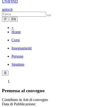
UNIFIND
unior.it
IT
EN
×
Home
Corsi
Insegnamenti
Persone
Strutture
☰
Premessa al convegno
Contributo in Atti di convegno
Data di Pubblicazione: