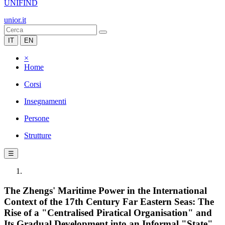
UNIFIND
unior.it
IT
EN
×
Home
Corsi
Insegnamenti
Persone
Strutture
☰
The Zhengs' Maritime Power in the International
Context of the 17th Century Far Eastern Seas: The
Rise of a "Centralised Piratical Organisation" and
Its Gradual Development into an Informal "State"