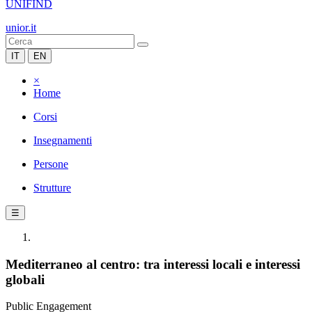
UNIFIND
unior.it
IT
EN
×
Home
Corsi
Insegnamenti
Persone
Strutture
☰
Mediterraneo al centro: tra interessi locali e interessi
globali
Public Engagement