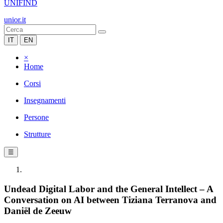
UNIFIND
unior.it
IT
EN
×
Home
Corsi
Insegnamenti
Persone
Strutture
☰
Undead Digital Labor and the General Intellect – A
Conversation on AI between Tiziana Terranova and
Daniël de Zeeuw