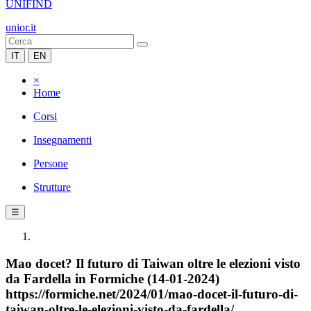
UNIFIND
unior.it
IT
EN
×
Home
Corsi
Insegnamenti
Persone
Strutture
☰
Mao docet? Il futuro di Taiwan oltre le elezioni visto
da Fardella in Formiche (14-01-2024)
https://formiche.net/2024/01/mao-docet-il-futuro-di-
taiwan-oltre-le-elezioni-visto-da-fardella/