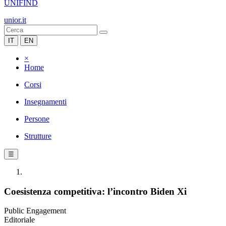
UNIFIND
unior.it
IT
EN
×
Home
Corsi
Insegnamenti
Persone
Strutture
☰
Coesistenza competitiva: l’incontro Biden Xi
Public Engagement
Editoriale