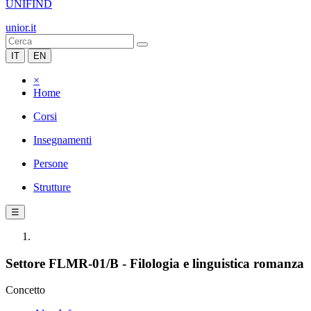
UNIFIND
unior.it
IT
EN
×
Home
Corsi
Insegnamenti
Persone
Strutture
☰
Settore FLMR-01/B - Filologia e linguistica romanza
Concetto