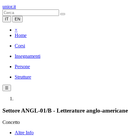
unior.it
IT
EN
×
Home
Corsi
Insegnamenti
Persone
Strutture
☰
Settore ANGL-01/B - Letterature anglo-americane
Concetto
Altre Info