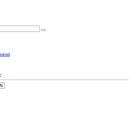
menti
e
N