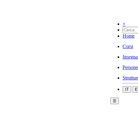
×
Home
Corsi
Insegna
Persone
Struttur
IT
E
☰