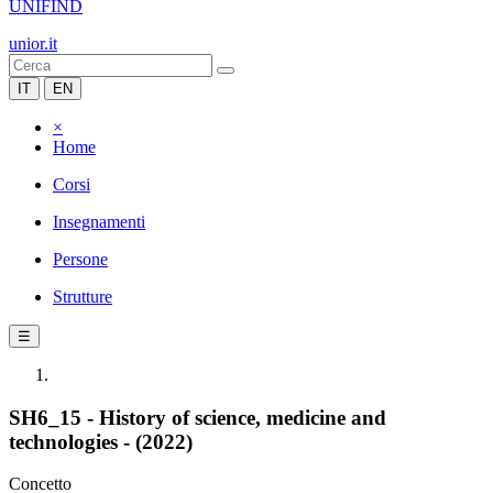
UNIFIND
unior.it
IT
EN
×
Home
Corsi
Insegnamenti
Persone
Strutture
☰
SH6_15 - History of science, medicine and
technologies - (2022)
Concetto