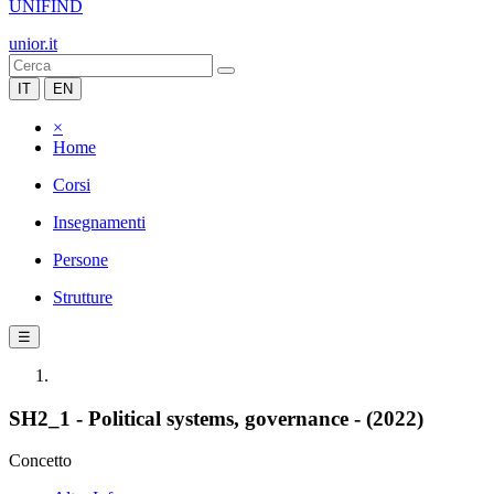
UNIFIND
unior.it
IT
EN
×
Home
Corsi
Insegnamenti
Persone
Strutture
☰
SH2_1 - Political systems, governance - (2022)
Concetto